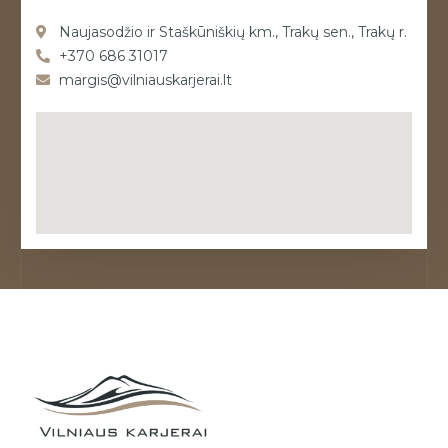
Naujasodžio ir Staškūniškių km., Trakų sen., Trakų r.
+370 686 31017
margis@vilniauskarjerai.lt