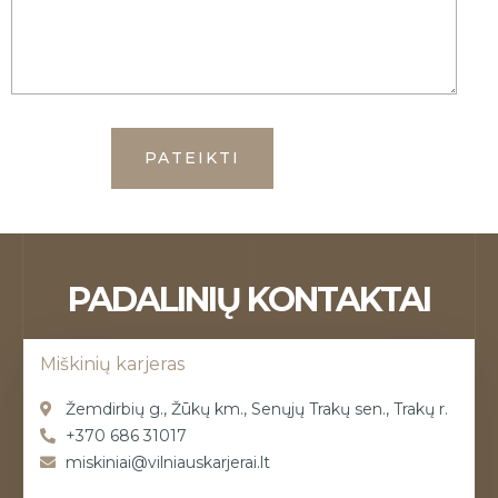
PADALINIŲ KONTAKTAI
Miškinių karjeras
Žemdirbių g., Žūkų km., Senųjų Trakų sen., Trakų r.
+370 686 31017
miskiniai@vilniauskarjerai.lt