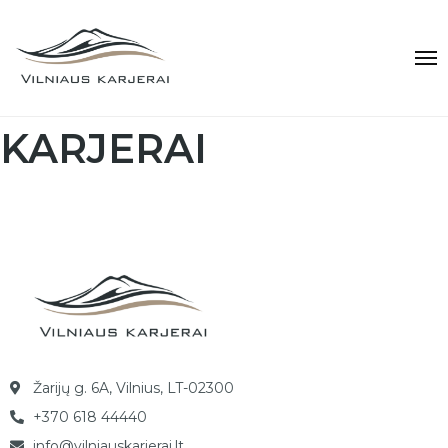
KARJERAI
Žarijų g. 6A, Vilnius, LT-02300
+370 618 44440
info@vilniauskarjerai.lt